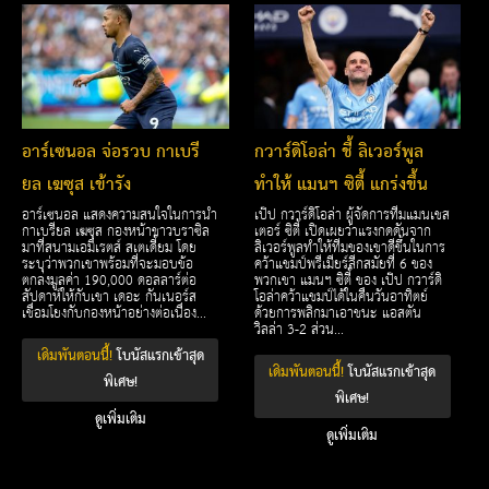
อาร์เซนอล จ่อรวบ กาเบรี
กวาร์ดิโอล่า ชี้ ลิเวอร์พูล
ยล เฆซุส เข้ารัง
ทำให้ แมนฯ ซิตี้ แกร่งขึ้น
อาร์เซนอล แสดงความสนใจในการนำ
เป๊ป กวาร์ดิโอล่า ผู้จัดการทีมแมนเชส
กาเบรียล เฆซุส กองหน้าชาวบราซิล
เตอร์ ซิตี้ เปิดเผยว่าแรงกดดันจาก
มาที่สนามเอมิเรตส์ สเตเดี้ยม โดย
ลิเวอร์พูลทำให้ทีมของเขาดีขึ้นในการ
ระบุว่าพวกเขาพร้อมที่จะมอบข้อ
คว้าแชมป์พรีเมียร์ลีกสมัยที่ 6 ของ
ตกลงมูลค่า 190,000 ดอลลาร์ต่อ
พวกเขา แมนฯ ซิตี้ ของ เป๊ป กวาร์ดิ
สัปดาห์ให้กับเขา เดอะ กันเนอร์ส
โอล่าคว้าแชมป์ได้ในคืนวันอาทิตย์
เชื่อมโยงกับกองหน้าอย่างต่อเนื่อง...
ด้วยการพลิกมาเอาชนะ แอสตัน
วิลล่า 3-2 ส่วน...
เดิมพันตอนนี้!
โบนัสแรกเข้าสุด
เดิมพันตอนนี้!
โบนัสแรกเข้าสุด
พิเศษ!
พิเศษ!
ดูเพิ่มเติม
ดูเพิ่มเติม