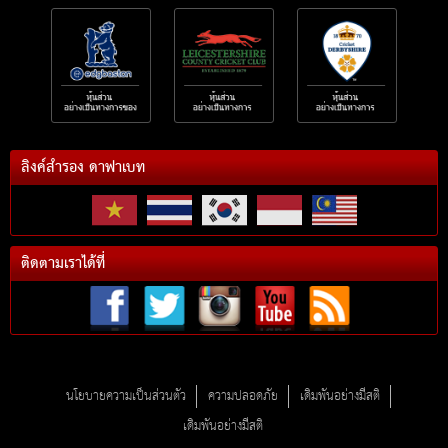
ลิงค์สำรอง ดาฟาเบท
ติดตามเราได้ที่
นโยบายความเป็นส่วนตัว
ความปลอดภัย
เดิมพันอย่างมีสติ
เดิมพันอย่างมีสติ