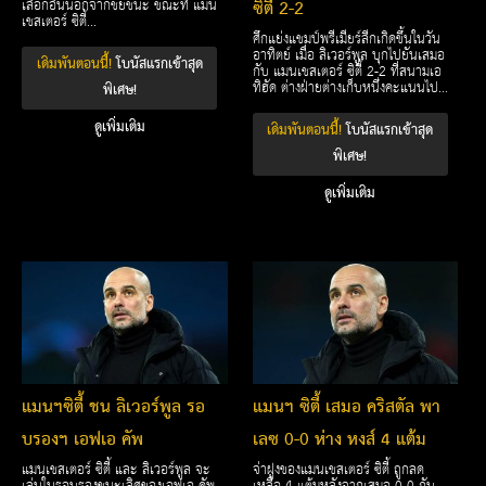
ซิตี้ 2-2
เลือกอื่นนอกจากชัยชนะ ขณะที่ แมน
เชสเตอร์ ซิตี้...
ศึกแย่งแชมป์พรีเมียร์ลีกเกิดขึ้นในวัน
อาทิตย์ เมื่อ ลิเวอร์พูล บุกไปยันเสมอ
เดิมพันตอนนี้!
โบนัสแรกเข้าสุด
กับ แมนเชสเตอร์ ซิตี้ 2-2 ที่สนามเอ
ทิฮัด ต่างฝ่ายต่างเก็บหนึ่งคะแนนไป...
พิเศษ!
ดูเพิ่มเติม
เดิมพันตอนนี้!
โบนัสแรกเข้าสุด
พิเศษ!
ดูเพิ่มเติม
แมนฯซิตี้ ชน ลิเวอร์พูล รอ
แมนฯ ซิตี้ เสมอ คริสตัล พา
บรองฯ เอฟเอ คัพ
เลซ 0-0 ห่าง หงส์ 4 แต้ม
แมนเชสเตอร์ ซิตี้ และ ลิเวอร์พูล จะ
จ่าฝูงของแมนเชสเตอร์ ซิตี้ ถูกลด