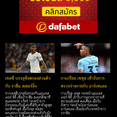
เชลซี บรรลุข้อตกลงส่วนตัว
กาเบรียล เชซุส เข้ารับการ
กับ ราฮีม สเตอร์ลิ่ง
ตรวจร่างกายกับ อาร์เซนอล
หากเชลซีบรรลุข้อตกลงกับแมนเชส
กาเบรียล เชซุส กองหน้าแมนเชส
เตอร์ ซิตี้ เพื่อนำราฮีม สเตอร์ลิ่งมาที่
เตอร์ ซิตี้ เข้ารับการตรวจร่างกายที่
สแตมฟอร์ด บริดจ์ กองหน้าชาว
สนามเอมิเรตส์ สเตเดี้ยม เมื่อวัน
อังกฤษจะเป็นผู้เล่นที่ได้รับค่าตัวสูงสุด
อังคาร ก่อนย้ายไปอาร์เซนอล
ของสิงห์บลูส์ เมื่อวันพุธ สโมสร
อาร์เซนอล เชื่อมโยงกับกองหน้าชาว
ลอนดอนบรรลุข้อตกลงส่วนตัวกับนัก
บราซิล...