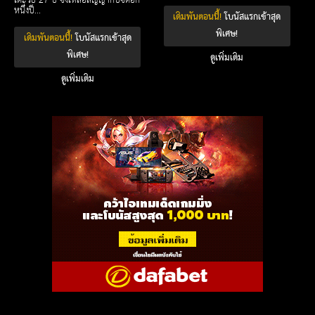
เตะวัย 27 ปี ซึ่งเหลือสัญญากับซิตี้อีก
หนึ่งปี...
เดิมพันตอนนี้!
โบนัสแรกเข้าสุด
พิเศษ!
เดิมพันตอนนี้!
โบนัสแรกเข้าสุด
พิเศษ!
ดูเพิ่มเติม
ดูเพิ่มเติม