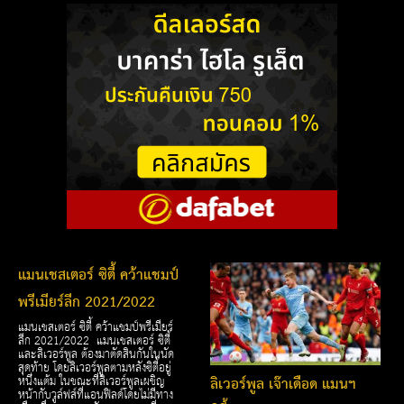
แมนเชสเตอร์ ซิตี้ คว้าแชมป์
พรีเมียร์ลีก 2021/2022
แมนเชสเตอร์ ซิตี้ คว้าแชมป์พรีเมียร์
ลีก 2021/2022 แมนเชสเตอร์ ซิตี้
และลิเวอร์พูล ต้องมาตัดสินกันในนัด
สุดท้าย โดยลิเวอร์พูลตามหลังซิตี้อยู่
ลิเวอร์พูล เจ๊าเดือด แมนฯ
หนึ่งแต้ม ในขณะที่ลิเวอร์พูลเผชิญ
หน้ากับวูล์ฟส์ที่แอนฟิลด์โดยไม่มีทาง