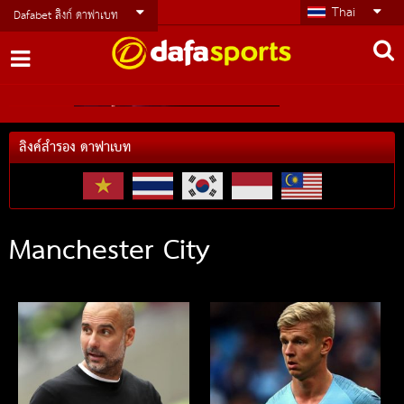
Thai
Dafabet ลิงก์ ดาฟาเบท
ลิงค์สำรอง ดาฟาเบท
Manchester City