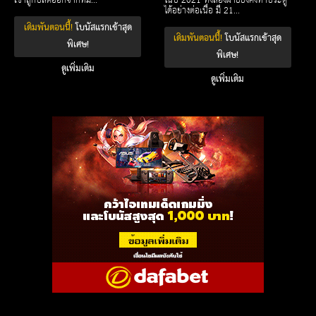
เขาถูกปลดออกจากทีม...
ในปี 2021 ทั้งสองฝ่ายยังคงทำประตู
ได้อย่างต่อเนื่อ มี 21...
เดิมพันตอนนี้!
โบนัสแรกเข้าสุด
เดิมพันตอนนี้!
โบนัสแรกเข้าสุด
พิเศษ!
พิเศษ!
ดูเพิ่มเติม
ดูเพิ่มเติม