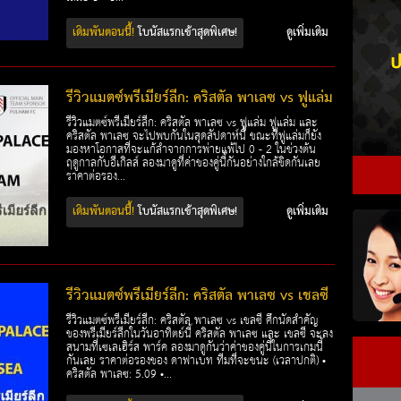
เดิมพันตอนนี้!
โบนัสแรกเข้าสุดพิเศษ!
ดูเพิ่มเติม
รีวิวแมตซ์พรีเมียร์ลีก: คริสตัล พาเลซ vs ฟูแล่ม
รีวิวแมตซ์พรีเมียร์ลีก: คริสตัล พาเลซ vs ฟูแล่ม ฟูแล่ม และ
คริสตัล พาเลซ จะไปพบกันในสุดสัปดาห์นี้ ขณะที่ฟูแล่มก็ยัง
มองหาโอกาสที่จะแก้ลำจากการพ่ายแพ้ไป 0 - 2 ในช่วงต้น
ฤดูกาลกับอีเกิลส์ ลองมาดูที่ค่าของคู่นี้กันอย่างใกล้ชิดกันเลย
ราคาต่อรอง...
เดิมพันตอนนี้!
โบนัสแรกเข้าสุดพิเศษ!
ดูเพิ่มเติม
รีวิวแมตซ์พรีเมียร์ลีก: คริสตัล พาเลซ vs เชลซี
รีวิวแมตซ์พรีเมียร์ลีก: คริสตัล พาเลซ vs เชลซี ศึกนัดสำคัญ
ของพรีเมียร์ลีกในวันอาทิตย์นี้ คริสตัล พาเลซ และ เชลซี จะลง
สนามที่เซเลเฮิร์ส พาร์ค ลองมาดูกันว่าค่าของคู่นี้ในการเกมนี้
กันเลย ราคาต่อรองของ ดาฟาเบท ทีมที่จะชนะ (เวลาปกติ) •
คริสตัล พาเลซ: 5.09 •...