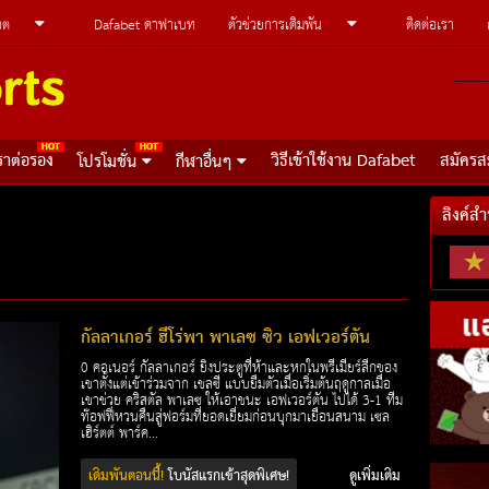
อต
Dafabet ดาฟาเบท
ตัวช่วยการเดิมพัน
ติดต่อเรา
ราต่อรอง
วิธีเข้าใช้งาน Dafabet
สมัครส
โปรโมชั่น
กีฬาอื่นๆ
ลิงค์ส
กัลลาเกอร์ ฮีโร่พา พาเลซ ซิว เอฟเวอร์ตัน
0 คอเนอร์ กัลลาเกอร์ ยิงประตูที่ห้าและหกในพรีเมียร์ลีกของ
เขาตั้งแต่เข้าร่วมจาก เชลซี แบบยืมตัวเมื่อเริ่มต้นฤดูกาลเมื่อ
เขาช่วย คริสตัล พาเลซ ให้เอาชนะ เอฟเวอร์ตัน ไปได้ 3-1 ทีม
ท๊อฟฟี่หวนคืนสู่ฟอร์มที่ยอดเยี่ยมก่อนบุกมาเยือนสนาม เซล
เฮิร์ตต์ พาร์ค...
เดิมพันตอนนี้!
โบนัสแรกเข้าสุดพิเศษ!
ดูเพิ่มเติม