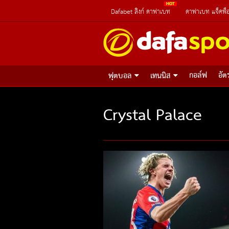
Dafabet ลิงก์ ดาฟาเบท
ดาฟาเบท แจ็คพ็
กอล์ฟ
อัต
ฟุตบอล
เทนนิส
Crystal Palace