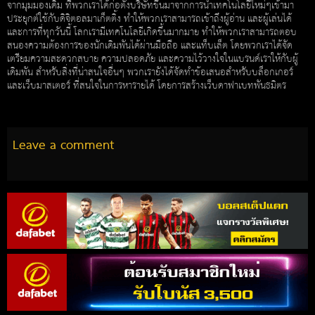
จากมุมมองเดิม ที่พวกเราได้ก่อตั้งบริษัทขึ้นมาจากการนำเทคโนโลยีใหม่ๆเข้ามา
ประยุกต์ใช้กับดิจิตอลมาเก็ตติ้ง ทำให้พวกเราสามารถเข้าถึงผู้อ่าน และผู้เล่นได้
และการที่ทุกวันนี้ โลกเรามีเทคโนโลยีเกิดขึ้นมากมาย ทำให้พวกเราสามารถตอบ
สนองความต้องการของนักเดิมพันได้ผ่านมือถือ และแท็บเล็ต โดยพวกเราได้จัด
เตรียมความสะดวกสบาย ความปลอดภัย และความไว้วางใจในแบรนด์เราให้กับผู้
เดิมพัน สำหรับสิ่งที่น่าสนใจอื่นๆ พวกเรายังได้จัดทำข้อเสนอสำหรับบล็อกเกอร์
และเว็บมาสเตอร์ ที่สนใจในการหารายได้ โดยการสร้างเว็บดาฟาเบทพันธมิตร
Leave a comment