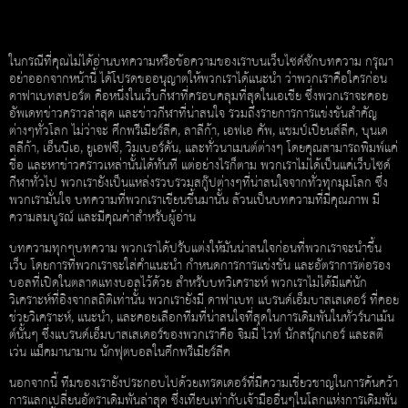
ในกรณีที่คุณไม่ได้อ่านบทความหรือข้อความของเราบนเว็บไซด์ซักบทความ กรุณา
อย่าออกจากหน้านี้ ได้โปรดขออนุญาตให้พวกเราได้แนะนำ ว่าพวกเราคือใครก่อน
ดาฟาเบทสปอร์ต คือหนึ่งในเว็บกีฬาที่ครอบคลุมที่สุดในเอเชีย ซึ่งพวกเราจะคอย
อัพเดทข่าวคราวล่าสุด และข่าวกีฬาที่น่าสนใจ รวมถึงรายการการแข่งขันสำคัญ
ต่างๆทั่วโลก ไม่ว่าจะ ศึกพรีเมียร์ลีค, ลาลีก้า, เอฟเอ คัพ, แชมป์เปียนส์ลีค, บุนเด
สลีก้า, เอ็นบีเอ, ยูเอฟซี, วิมเบอร์ดัน, และทั่วนาเมนต์ต่างๆ โดยคุณสามารถพิมพ์แค่
ชื่อ และหาข่าวคราวเหล่านั้นได้ทันที แต่อย่างไรก็ตาม พวกเราไม่ได้เป็นแค่เว็บไซด์
กีฬาทั่วไป พวกเรายังเป็นแหล่งรวบรวมสกู๊ปต่างๆที่น่าสนใจจากทั่วทุกมุมโลก ซึ่ง
พวกเรามั่นใจ บทความที่พวกเราเขียนขึ้นมานั้น ล้วนเป็นบทความที่มีคุณภาพ มี
ความสมบูรณ์ และมีคุณค่าสำหรับผู้อ่าน
บทความทุกๆบทความ พวกเราได้ปรับแต่งให้มันน่าสนใจก่อนที่พวกเราจะนำขึ้น
เว็บ โดยการที่พวกเราจะใส่คำแนะนำ กำหนดการการแข่งขัน และอัตราการต่อรอง
บอลที่เปิดในตลาดแทงบอลไว้ด้วย สำหรับบทวิเคราะห์ พวกเราไม่ได้มีแค่นัก
วิเคราะห์ที่อิงจากสถิติเท่านั้น พวกเรายังมี ดาฟาเบท แบรนด์เอ็มบาสเสเดอร์ ที่คอย
ช่วยวิเคราะห์, แนะนำ, และคอยเลือกทีมที่น่าสนใจที่สุดในการเดิมพันในทัวร์นาเม้น
ต์นั้นๆ ซึ่งแบรนด์เอ็มบาสเสเดอร์ของพวกเราคือ จิมมี่ ไวท์ นักสนุ๊กเกอร์ และสตี
เว่น แม็คมานามาน นักฟุตบอลในศึกพรีเมียร์ลีค
นอกจากนี้ ทีมของเรายังประกอบไปด้วยเทรดเดอร์ที่มีความเชี่ยวชาญในการค้นคว้า
การแลกเปลี่ยนอัตราเดิมพันล่าสุด ซึ่งเทียบเท่ากับเจ้ามืออื่นๆในโลกแห่งการเดิมพัน