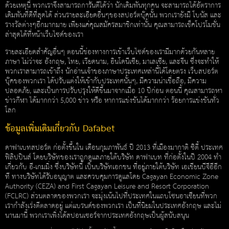
ด้วยเหตุนี้ พวกเราจึงสามารถการันตีได้ว่า นักเดิมพันทุกคน จะสามารถได้อัตราการ
เดิมพันที่ดีที่สุดได้ ส่วนรายละเอียดอื่นๆของสปอร์ตบุ๊คนั้น พวกเรายังมี โบนัส และ
รางวัลต่างๆอีกมากมาย เพียงแค่คุณสมัครสมาชิกเท่านั้น คุณสามารถเช็คโปรโมชั่น
ล่าสุดได้ที่หน้าเว็บไซด์ของเรา
รายละเอียดสำคัญอื่นๆ ตอนนี้ช่องทางการเข้าเว็บไซด์ของเรามีมากด้วยกันหลาย
ภาษา ไม่ว่าจะ อังกฤษ, ไทย, เวียดนาม, อินโดนีเซีย, มาเลเซีย, และจีน ซึ่งจะทำให้
พวกเราสามารถเข้าถึง นักอ่านเจ้าของภาษาประเทศเหล่านี้ได้โดยตรง เว็บสปอร์ต
บุ๊คของพวกเรา ได้ปรับแต่งให้เข้ากับประเทศนั้นๆ, มีความน่าเชื่อถือ, มีความ
ปลอดภัย, และเป็นการปรับปรุงให้ดีขึ้นมาจากเมื่อ 10 ปีก่อน ตอนนี้ คุณสามารถหา
ข่าวกีฬา ได้มากกว่า 5,000 ข่าว หรือ หาการแข่งขันได้มากกว่า ร้อยการแข่งขันทั่ว
โลก
ข้อมูลเพิ่มเติมเกี่ยวกับ Dafabet
ดาฟาเบทสปอร์ต ก่อตั้งขึ้นใน เดือนกุมภาพันธ์ ปี 2013 ที่เมืองมากาติ ซิตี้ ประเทศ
ฟิลิปปินส์ โดยบริษัทของเราถูกดูแลภายใต้บริษัท ดาฟาเบท ที่ก่อตั้งในปี 2004 ทำ
เกี่ยวกับ อี-เกมมิ่ง ซึ่งบริษัทนี้ เป็นบริษัทเอกชน ที่อยู่ภายใต้บริษัท เอเชียนบีจีอีอีก
ที ทางบริษัทได้รับอนุญาต และควบคุมการดูแลโดย Cagayan Economic Zone
Authority (CEZA) and First Cagayan Leisure and Resort Corporation
(FCLRC) ส่วนตลาดของพวกเรา จะมุ่งเน้นไปที่ประเทศในแถบโซนอาเซียนที่พวก
เรากำลังเร่งตีตลาดอยู่ แต่แบรนด์ของพวกเรา เป็นที่นิยมในประเทศอังกฤษ และไม่
นานมานี้ พวกเราเพิ่งได้สปอนเซอร์จากประเทศอังกฤษเป็นผู้สนับสนุน