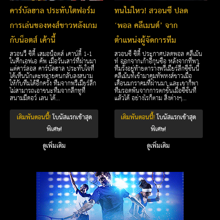
คาร์บัลฮาล ประทับใตฟอร์ม
ทนไม่ไหว! สวอนซี ปลด
การเล่นของหงส์ขาวหลังเกม
‘พอล คลีเมนต์’ จาก
กับน็อตส์ เค้านี้
ตำแหน่งผู้จัดการทีม
สวอนวี ซิตี้ เสมอน็อตส์ เคาน์ตี้ 1-1
สวอนซี ซิตี้ ประกาศปลดพอล คลีเม้น
ในศึกเอฟเอ คัพ เมื่อวันเสาร์ที่ผ่านมา
ท์ ออกจากเก้าอี้กุนซือ หลังจากที่พา
แต่คาร์ลอส คาร์บัลฮาล ประทับใจที่
ทีมรั้งอยู่ท้ายตารางพรีเมียร์ลีกซีซั่นนี้
ได้เห็นนักเตะหลายคนกลับลงสนาม
คลีเม้นท์เข้ามาคุมทัพหงส์ขาวเมื่อ
ให้กับทีมได้อีกครั้ง ทีมจากพรีเมียร์ลีก
เดือนมกราคมที่ผ่านมา และเขาก็พา
ไม่สามารถเอาชนะทีมจากลีกทูที่
ทีมรอดพ้นจากการตกชั้นเมื่อซีซั่นที่
สนามมีดอว์ เลน ได้...
แล้วได้ อย่างไรก็ตาม สิ่งต่างๆ...
เดิมพันตอนนี้!
โบนัสแรกเข้าสุด
เดิมพันตอนนี้!
โบนัสแรกเข้าสุด
พิเศษ!
พิเศษ!
ดูเพิ่มเติม
ดูเพิ่มเติม