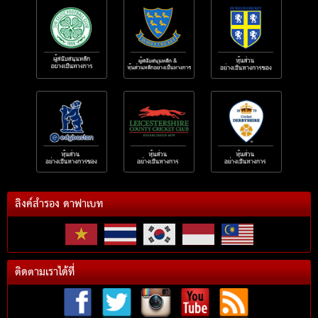
ลิงค์สำรอง ดาฟาเบท
ติดตามเราได้ที่