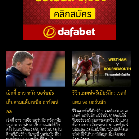
เอ็ดดี้ ฮาว หวัง บอร์นมัธ
รีวิวแมตซ์พรีเมียร์ลีก: เวสต์
เก็บสามแต้มเหนือ อาร์เซน่
แฮม vs บอร์นมัธ
อล
รีวิวแมตซ์พรีเมียร์ลีก: เวสต์แฮม vs เอ
เอฟซี บอร์นมัธ แม้ว่ามันอาจจะไม่ใช่
เอ็ดดี้ ฮาว กุนซือ บอร์นมัธ หวังว่าทีม
ฟีเจอร์ของผู้เล่นดาวเด่นหรือเป็นแฟน
จะสามารถกลับมาเก็บสามแต้มได้อีก
ตัวยง แต่การจับคู่ระหว่างเอเอฟซีบอร์
ครั้ง ในเกมที่จะเจอกับ อาร์เซน่อล ใน
นมัธและเวสต์แฮมที่สนามไวทัลลิตี้สเต
ศึกพรีเมียร์ลีก วันพุธนี้ บอร์นมัธ ที่ไม่
จมีค่าชี้ให้เห็นว่ามีข้อมูลเพิ่มเติมของ