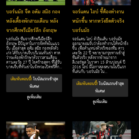
บอร์นมัธ จืด อดัม สมิธ กอง
จอร์แดน ไอบ์ ชี้ต้องทำงาน
หลังเดี้ยงพักสามเดือน หลัง
หนักขึ้น หากหวังยึดตัวจริง
จากศึกพรีเมียร์ลีก อังกฤษ
บอร์นมัธ
บอร์นมัธ ทีมจากศึกพรีเมียร์ลีก
จอร์แดน ไอบ์ ตัวริมเส้น บอร์นมัธ
อังกฤษ มีปัญหาในการจัดทัพในแนว
ออกมายอมรับว่าต้องทำงานให้หนักยิ่ง
รับ เมื่อล่าสุด อดัม สมิธ กองหลังตัว
ขึ้น เพื่อตำแหน่งตัวจริงของทีม ดาว
เก่ง ได้รับบาดเจ็บบริเวณหัวเข่า คาด
เตะวัย 22 ปี พยายามกรุยทางเข้าสู่
ว่าจะต้องพักรักษาตัวราวสามเดือน
ทีมตัวจริง หลังจากย้ายมาจาก
ดาวเตะวัย 27 ปี โชคร้ายสุดๆ ที่ได้รับ
ลิเวอร์พูล ในราคา 15 ล้านปอนด์ ปี
บาดเจ็บที่หัวเข่าในจังหวะเปิดฟรีคิ๊ก...
2016 ไอบ์ มีโอกาสลงสนามในปีแรก
ที่เล่นกับ บอร์นมัธ ใน...
เดิมพันตอนนี้!
โบนัสแรกเข้าสุด
เดิมพันตอนนี้!
โบนัสแรกเข้าสุด
พิเศษ!
พิเศษ!
ดูเพิ่มเติม
ดูเพิ่มเติม