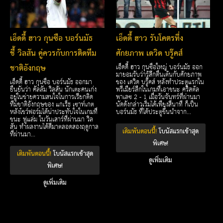
เอ็ดดี้ ฮาว กุนซือ บอร์นมัธ
เอ็ดดี้ ฮาว รับโคตรทึ่ง
ชี้ วิลสัน คู่ควรกับการติดทีม
ศักยภาพ เดวิด บรู๊คส์
ชาติอังกฤษ
เอ็ดดี้ ฮาว กุนซือใหญ่ บอร์นมัธ ออก
มายอมรับว่ารู้สึกตื่นเต้นกับศักยภาพ
เอ็ดดี้ ฮาว กุนซือ บอร์นมัธ ออกมา
ของ เดวิด บรู๊คส์ หลังทำประตูแรกใน
ยืนยันว่า คัลลัม วิลสัน นักเตะคนเก่ง
พรีเมียร์ลีกในเกมที่เอาชนะ คริสตัล
อยู่ในข่ายความสนใจในการเรียกติด
พาเลซ 2 - 1 เมื่อวันจันทร์ที่ผ่านมา
ทีมชาติอังกฤษของ แกเร็ธ เซาท์เกต
นัดดังกล่าวเริ่มได้เพียงสี่นาที ก็เป็น
หลังโชว์ฟอร์มได้น่าประทับใจในเกมที่
บอร์นมัธ ที่ได้ประตูขึ้นนำจาก...
ชนะ ฟูแล่ม ในวันเสาร์ที่ผ่านมา วิล
สัน ทำผลงานได้ดีมาตลอดสองฤดูกาล
เดิมพันตอนนี้!
โบนัสแรกเข้าสุด
ที่ผ่านมา...
พิเศษ!
เดิมพันตอนนี้!
โบนัสแรกเข้าสุด
ดูเพิ่มเติม
พิเศษ!
ดูเพิ่มเติม