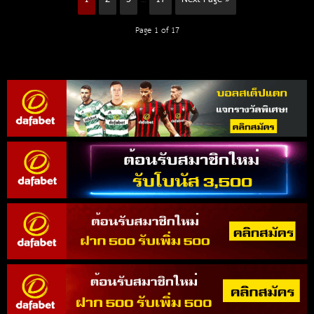
1
2
3
17
Next Page »
…
Page 1 of 17