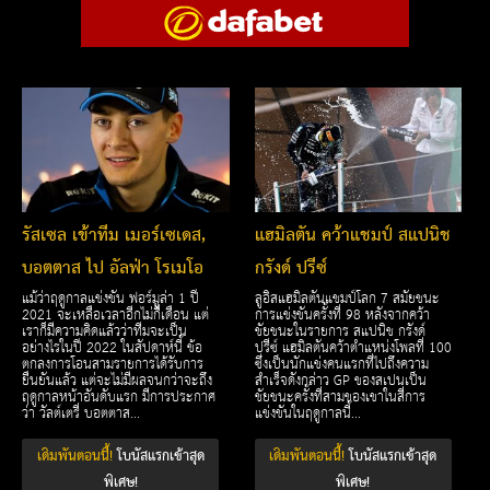
รัสเซล เข้าทีม เมอร์เซเดส,
แฮมิลตัน คว้าแชมป์ สแปนิช
บอตตาส ไป อัลฟ่า โรเมโอ
กรังด์ ปรีซ์
แม้ว่าฤดูกาลแข่งขัน ฟอร์มูล่า 1 ปี
ลูอิสแฮมิลตันแชมป์โลก 7 สมัยชนะ
2021 จะเหลือเวลาอีกไม่กี่เดือน แต่
การแข่งขันครั้งที่ 98 หลังจากคว้า
เราก็มีความคิดแล้วว่าทีมจะเป็น
ชัยชนะในรายการ สแปนิช กรังด์
อย่างไรในปี 2022 ในสัปดาห์นี้ ข้อ
ปรีซ์ แฮมิลตันคว้าตำแหน่งโพลที่ 100
ตกลงการโอนสามรายการได้รับการ
ซึ่งเป็นนักแข่งคนแรกที่ไปถึงความ
ยืนยันแล้ว แต่จะไม่มีผลจนกว่าจะถึง
สำเร็จดังกล่าว GP ของสเปนเป็น
ฤดูกาลหน้าอันดับแรก มีการประกาศ
ชัยชนะครั้งที่สามของเขาในสี่การ
ว่า วัลต์เตรี่ บอตตาส...
แข่งขันในฤดูกาลนี้...
เดิมพันตอนนี้!
โบนัสแรกเข้าสุด
เดิมพันตอนนี้!
โบนัสแรกเข้าสุด
พิเศษ!
พิเศษ!