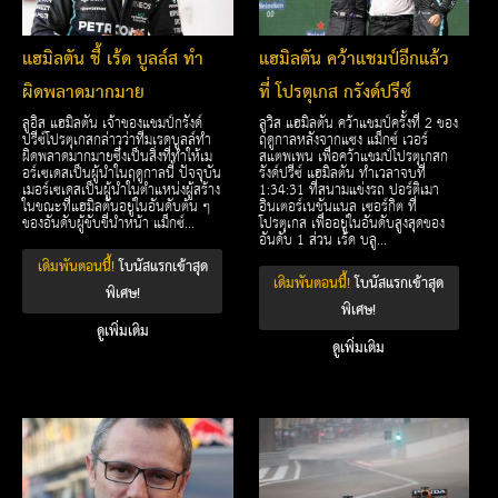
แฮมิลตัน ชี้ เร้ด บูลล์ส ทำ
แฮมิลตัน คว้าแชมป์อีกแล้ว
ผิดพลาดมากมาย
ที่ โปรตุเกส กรังด์ปรีซ์
ลูอิส แฮมิลตัน เจ้าของแชมป์กรังด์
ลูวิส แฮมิลตัน คว้าแชมป์ครั้งที่ 2 ของ
ปรีซ์โปรตุเกสกล่าวว่าทีมเรดบูลล์ทำ
ฤดูกาลหลังจากแซง แม็กซ์ เวอร์
ผิดพลาดมากมายซึ่งเป็นสิ่งที่ทำให้เม
สแตพเพน เพื่อคว้าแชมป์โปรตุเกสก
อร์เซเดสเป็นผู้นำในฤดูกาลนี้ ปัจจุบัน
รังด์ปรีซ์ แฮมิลตัน ทำเวลาจบที่
เมอร์เซเดสเป็นผู้นำในตำแหน่งผู้สร้าง
1:34:31 ที่สนามแข่งรถ ปอร์ติเมา
ในขณะที่แฮมิลตันอยู่ในอันดับต้น ๆ
อินเตอร์เนชันแนล เซอร์กิต ที่
ของอันดับผู้ขับขี่นำหน้า แม็กซ์...
โปรตุเกส เพื่ออยู่ในอันดับสูงสุดของ
อันดับ 1 ส่วน เร้ด บลู...
เดิมพันตอนนี้!
โบนัสแรกเข้าสุด
เดิมพันตอนนี้!
โบนัสแรกเข้าสุด
พิเศษ!
พิเศษ!
ดูเพิ่มเติม
ดูเพิ่มเติม