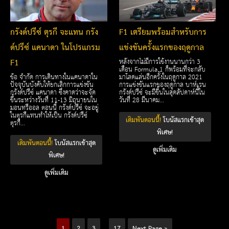
กรังด์ปรีซ์ ตุรกี จะแทน กรัง
F1 เตรียมพร้อมสำหรับการ
ด์ปรีซ์ แคนาดา ในโปรแกรม
แข่งขันครั้งแรกของฤดูกาล
F1
หลังจากไม่มีการใช้งานนานกว่า 3
เดือน Formula 1 ก็พร้อมที่จะกลับ
ข้อ จำกัด การเดินทางในแคนาดาใน
มาโลดแล่นอีกครั้งในฤดูกาล 2021
ปัจจุบันบังคับให้ยกเลิกการแข่งขัน
การแข่งขันแรกของฤดูกาล บาห์เรน
กรังด์ปรีซ์ แคนาดา ซึ่งคาดว่าจะจัด
กรังด์ปรีซ์ จะมีขึ้นในสุดสัปดาห์นี้ใน
ขึ้นระหว่างวันที่ 11-13 มิถุนายนใน
วันที่ 28 มีนาคม...
มอนทรีออล ตอนนี้ กรังด์ปรีซ์ จะอยู่
ในตุรกีแทนทำให้เป็น กรังด์ปรีซ์
เดิมพันตอนนี้!
โบนัสแรกเข้าสุด
ตุรกี...
พิเศษ!
เดิมพันตอนนี้!
โบนัสแรกเข้าสุด
ดูเพิ่มเติม
พิเศษ!
ดูเพิ่มเติม