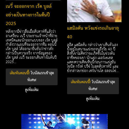
เนวี่ จะออกจาก เร้ด บูลล์
อย่างเป็นทางการในต้นปี
2025
แฮมิลตัน หวังแข่งรถเกินอายุ
หลังจากมีข่าวลือเมื่อสัปดาห์ที่แล้วว่า
40
อาเดรี่ยน เนวี่ ประธานเจ้าหน้าที่ฝ่าย
เทคนิคและนักออกแบบของ เร้ด บูลล์
กำลังวางแผนที่จะออกจากทีม ตอนนี้
ลูอิส แฮมิลตัน กล่าวว่าเขาเห็นตัวเอง
เร้ด บูลล์ ได้ออกมายืนยันว่าข่าวดัง
ยังอยู่ในสนามแข่งรถจนถึงวัย 40 ปี
กล่าวเป็นความจริง จากข้อมูลของ
สิ่งที่เขาไม่คิดว่าจะเกิดขึ้นในช่วงต้น
เร้ด บูลล์ เนวี่ จะออกเดินทางในต้นปี
อาชีพของเขา นักแข่ง เมอร์เซเดส
2025...
แสดงความคิดเห็นนี้ก่อนการแข่งขัน
ไชนีส กรังด์ ปรีซ์ ในสุดสัปดาห์นี้ และ
ยังกล่าวยกย่อง เฟร์นานโด อลอนโซ่...
เดิมพันตอนนี้!
โบนัสแรกเข้าสุด
พิเศษ!
เดิมพันตอนนี้!
โบนัสแรกเข้าสุด
พิเศษ!
ดูเพิ่มเติม
ดูเพิ่มเติม