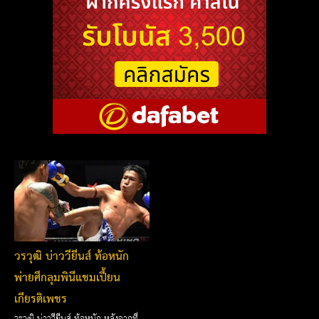
วรวุฒิ บ่าววียีนส์ ท้อหนัก
พ่ายศึกลุมพินีแชมเปี้ยน
เกียรติเพชร