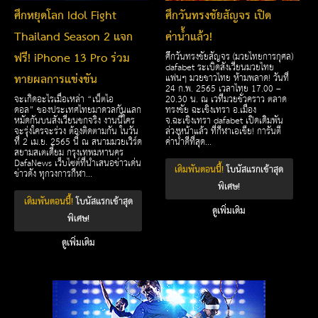
ศึกหยุดโลก Idol Fight
ศึกวันทรงชัยสัญจร เปิด
Thailand Season 2 แจก
ค่าน้ำแล้ว!
ฟรี! iPhone 13 Pro ร่วม
ศึกวันทรงชัยสัญจร (มวยไทยการกุศล)
dafabet ระเบิดสังเวียนมวยไทย
ทายผลการแข่งขัน
แฟนๆ มวยชาวไทย ห้ามพลาด! วันที่
24 ก.พ. 2565 เวลาไทย 17.00 –
จะเกิดอะไรเมื่อเหล่า “เน็ตไอ
20.30 น. ณ เวทีมวยชั่วคราว ตลาด
ดอล” ของประเทศไทยมาดวลกันแลก
ทรงชัย ฉะเชิงเทรา อ.เมือง
หมัดกันบนสังเวียนชกจริง งานนี้ใคร
จ.ฉะเชิงเทรา dafabet เปิดเดิมพัน
จะรุ่งใครจะร่วง ต้องติดตามกัน ในวัน
ล่วงหน้าแล้ว ที่กีฬาเอเชีย! การันตี
ที่ 2 เม.ย. 2565 นี้ ณ สนามมวยเวิร์ด
ค่าน้ำดีที่สุด...
สยามสเตเดี้ยม กรุงเทพมหานคร
DafaNews เว็บไซต์ที่นำเสนอข่าวเด่น
เดิมพันตอนนี้!
โบนัสแรกเข้าสุด
ข่าวดัง ทุกวงการกีฬา...
พิเศษ!
เดิมพันตอนนี้!
โบนัสแรกเข้าสุด
ดูเพิ่มเติม
พิเศษ!
ดูเพิ่มเติม