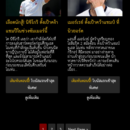
เลือดนักสู้! นิชิโกริ ตั้งเป้าคง้า
เมอร์เรย์ ตั้งเป้าคว้าแชมป์ ที่
แชมปืในช่วงซัมเมอร์นี้
นิวยอร์ค
ไค นิชิโกริ เผยว่า เขากำลังโฟกัสไปที่
แอนดี้ เมอร์เรย์ ผู้คว้าเหรียญทอง
การลงเล่นฮาร์ดคอร์ตก่อนศึกยูเอส
โอลิมปิค 2 สมัยซ้อน ตั้งเป้าคว้าแชมป์
โอเพ่นที่กำลังจะเริ่มต้นขึ้น นักเทนนิส
ยูเอส โอเพ่น หลังจากหวดเอาชนะ
ชาวญี่ปุ่นรายนี้ ไม่ได้อยู่ในฟอร์มที่ดี
กริกอร์ ดิมิตรอฟ มาอย่างง่ายดาย
ที่สุด และยังไม่สามารถคว้าแชมป์
ผ่านเข้าสู่รอบก่อนรองชนะเลิศ นัก
อะไรไปครองได้เลย ในขณะที่เกมรอบ
หวดชาวบริติชหวังว่า เขาจะยังคงเดิน
ก่อนรองชนะเลิศในศึกเฟร้นซ์
หน้ากวาดความสำเร็จได้อย่างต่อ
โอเพ่น...
เนื่อง...
เดิมพันตอนนี้!
โบนัสแรกเข้าสุด
เดิมพันตอนนี้!
โบนัสแรกเข้าสุด
พิเศษ!
พิเศษ!
ดูเพิ่มเติม
ดูเพิ่มเติม
1
2
3
Next Page »