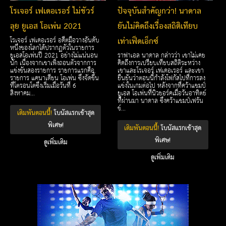
โรเจอร์ เฟเดอเรอร์ ไม่ชัวร์
ปัจจุบันสำคัญกว่า! นาดาล
ลุย ยูเอส โอเพ่น 2021
ยันไม่คิดถึงเรื่องสถิติเทียบ
เท่าเฟ็ดเอ็กซ์
โรเจอร์ เฟเดอเรอร์ อดีตมือวางอันดับ
หนึ่งของโลกได้ปรากฏตัวในรายการ
ยูเอสโอเพ่นปี 2021 อย่างไม่แน่นอน
ราฟาเอล นาดาล กล่าวว่า เขาไม่เคย
นัก เนื่องจากเขาเพิ่งถอนตัวจากการ
คิดถึงการเปรียบเทียบสถิติระหว่าง
แข่งขันสองรายการ รายการแรกคือ
เขาและโรเจอร์ เฟเดอเรอร์ และเขา
รายการ แคนาเดียน โอเพ่น ซึ่งจัดขึ้น
ยืนยันว่าตอนนี้กำลังโฟกัสไปที่การลง
ที่โตรอนโตซึ่งเริ่มเมื่อวันที่ 6
แข่งในเกมต่อไป หลังจากที่คว้าแชมป์
สิงหาคม...
ยูเอส โอเพ่นที่นิวยอร์คเมื่อวันอาทิตย์
ที่ผ่านมา นาดาล ซึ่งคว้าแชมป์เฟร้น
ช์...
เดิมพันตอนนี้!
โบนัสแรกเข้าสุด
พิเศษ!
เดิมพันตอนนี้!
โบนัสแรกเข้าสุด
พิเศษ!
ดูเพิ่มเติม
ดูเพิ่มเติม