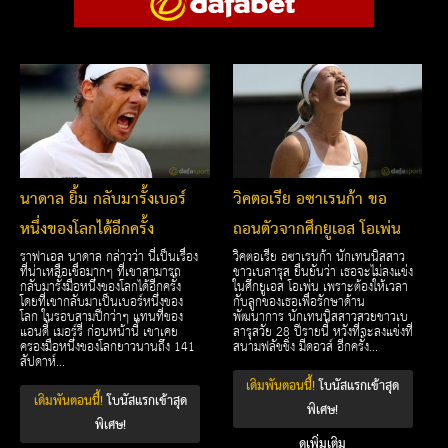
นาดาล ยิ้ม กลับมารั้งเบอร์
วิคตอเรีย อซาเรนก้า ขอ
หนึ่งของโลกได้อีกครั้ง
ถอนตัวจากศึกยูเอส โอเพ่น
ราฟาเอล นาดาล กล่าวว่า นี่เป็นเรื่อง
วิคตอเรีย อซาเรนก้า นักเทนนิสสาว
ที่น่าเหลือเชื่อมากๆ ที่เขาสามารถ
ชาวเบลารุส ยืนยันว่า เธอจะไม่ลงแข่ง
กลับมารั้งมือหนึ่งของโลกได้อีกครั้ง
ในศึกยูเอส โอเพ่น เพราะต้องให้เวลา
โดยที่เขากลับมาเป็นเบอร์หนึ่งของ
กับลูกของเธอเพื่อรักษาด้าน
โลก ในรอบสามปีกว่าๆ แทนที่ของ
พัฒนาการ นักเทนนิสสาวสวยชาวเบ
แอนดี้ เมอร์รี่ ก่อนหน้านี้ เขาเคย
ลารุสวัย 28 ปีรายนี้ หวังที่จะลงแข่งที่
ครองมือหนึ่งของโลกยาวนานถึง 141
สนามฟลัชชิ่ง มีดอวส์ อีกครั้ง...
สัปดาห์...
เดิมพันตอนนี้!
โบนัสแรกเข้าสุด
เดิมพันตอนนี้!
โบนัสแรกเข้าสุด
พิเศษ!
พิเศษ!
ดูเพิ่มเติม