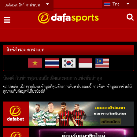
Thai
Dafabet ลิงก์ ดาฟาเบท
ลิงค์สำรอง ดาฟาเบท
น็องต์ กับข่าวฟุตบอลลีกเอิงและผลการแข่งขันล่าสุด
ขออภัยค่ะ เนื่องจากไม่พบข้อมูลที่คุณต้องการค้นหาในขณะนี้ การค้นหาข้อมูลอาจช่วยให้
คุณพบกับข้อมูลที่เกี่ยวข้องได้