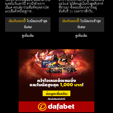
จะส่งเขาลงประเดิมสนามในเกมกับรอ
มาจากพักเบรกทีมชาติ ลูกทีมของโทนี่
ชเดลในวันเสาร์นี้ ดาวนิ่งย้ายจาก
มอว์เบย์ ไม่ได้ลงเล่นในช่วงสุดสัปดาห์
เอ็มเค ดอนส์มาร่วมทีมทัพกุหลาบไฟ
ที่ผ่านมา ซึ่งตอนนี้พวกเขารั้งอยู่
แบบยืมตัวหนึ่งฤดูกาล...
อันดับที่ 11 บนตารางลีกวัน...
เดิมพันตอนนี้!
โบนัสแรกเข้าสุด
เดิมพันตอนนี้!
โบนัสแรกเข้าสุด
พิเศษ!
พิเศษ!
ดูเพิ่มเติม
ดูเพิ่มเติม