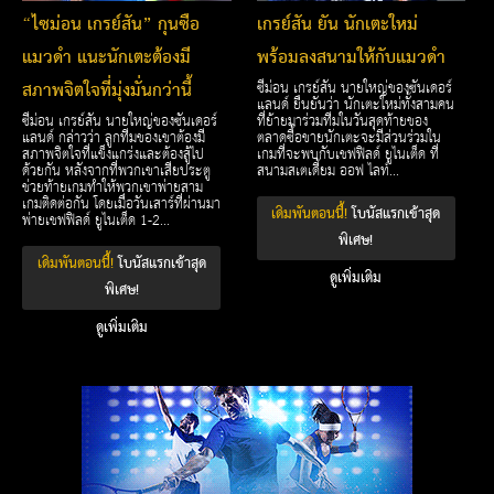
“ไซม่อน เกรย์สัน” กุนซือ
เกรย์สัน ยัน นักเตะใหม่
แมวดำ แนะนักเตะต้องมี
พร้อมลงสนามให้กับแมวดำ
สภาพจิตใจที่มุ่งมั่นกว่านี้
ซีม่อน เกรย์สัน นายใหญ่ของซันเดอร์
แลนด์ ยืนยันว่า นักเตะใหม่ทั้งสามคน
ซีม่อน เกรย์สัน นายใหญ่ของซันเดอร์
ที่ย้ายมาร่วมทีมในวันสุดท้ายของ
แลนด์ กล่าวว่า ลูกทีมของเขาต้องมี
ตลาดซื้อขายนักเตะจะมีส่วนร่วมใน
สภาพจิตใจที่แข็งแกร่งและต้องสู้ไป
เกมที่จะพบกับเชฟฟิลด์ ยูไนเต็ด ที่
ด้วยกัน หลังจากที่พวกเขาเสียประตู
สนามสเตเดี้ยม ออฟ ไลท์...
ช่วยท้ายเกมทำให้พวกเขาพ่ายสาม
เกมติดต่อกัน โดยเมื่อวันเสาร์ที่ผ่านมา
เดิมพันตอนนี้!
โบนัสแรกเข้าสุด
พ่ายเชฟฟิลด์ ยูไนเต็ด 1-2...
พิเศษ!
เดิมพันตอนนี้!
โบนัสแรกเข้าสุด
ดูเพิ่มเติม
พิเศษ!
ดูเพิ่มเติม