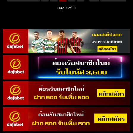
Page 3 of 21