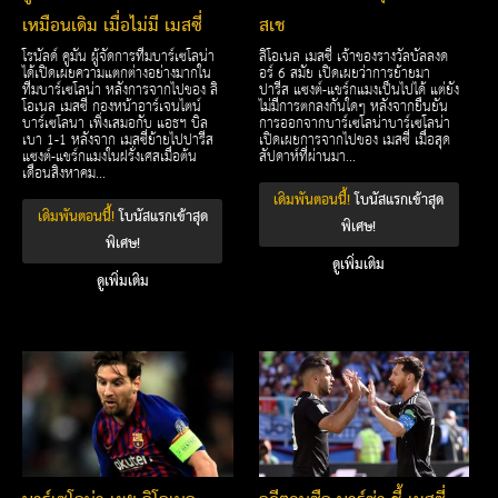
เหมือนเดิม เมื่อไม่มี เมสซี่
สเช
โรนัลด์ คูมัน ผู้จัดการทีมบาร์เซโลน่า
ลิโอเนล เมสซี่ เจ้าของรางวัลบัลลงด
ได้เปิดเผยความแตกต่างอย่างมากใน
อร์ 6 สมัย เปิดเผยว่าการย้ายมา
ทีมบาร์เซโลน่า หลังการจากไปของ ลิ
ปารีส แซงต์-แชร์กแมงเป็นไปได้ แต่ยัง
โอเนล เมสซี กองหน้าอาร์เจนไตน์
ไม่มีการตกลงกันใดๆ หลังจากยืนยัน
บาร์เซโลนา เพิ่งเสมอกับ แอธฯ บิล
การออกจากบาร์เซโลน่าบาร์เซโลน่า
เบา 1-1 หลังจาก เมสซี่ย้ายไปปารีส
เปิดเผยการจากไปของ เมสซี่ เมื่อสุด
แซงต์-แชร์กแมงในฝรั่งเศสเมื่อต้น
สัปดาห์ที่ผ่านมา...
เดือนสิงหาคม...
เดิมพันตอนนี้!
โบนัสแรกเข้าสุด
เดิมพันตอนนี้!
โบนัสแรกเข้าสุด
พิเศษ!
พิเศษ!
ดูเพิ่มเติม
ดูเพิ่มเติม