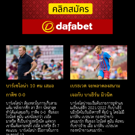
บาร์เซโลน่า 10 คน เสมอ
เบรธเวต จะพลาดลงสนาม
กาดิซ 0-0
เจอกับ บาเยิร์น มิวนิค
บาร์เซโลน่า ล้มเหลวในการเก็บสาม
บาร์เซโลน่าจะเริ่มต้นรายการยูฟ่าแช
แต้ม หลังจากศึก ลา ลีกา นัดล่าสุด
มเปียนส์ลีก 2021/2022 กับบาเยิร์
ทำได้แต่เสมอกับ กาดิซ 0-0 ทีมของ
นมิวนิคในวันอังคารที่ คัมป์ นู โดยไม่มี
โรนัลด์ คูมัน แข่งน้อยกว่า เรอัล
มาร์ติน เบรธเวต กองหน้าชาว
มาดริด ที่เป็นจ่าฝูงหนึ่งนัด แต่พวก
เดนมาร์ก ทีมของ โรนัลด์ คูมัน ต้อพบ
เขามีแต้มตามหลัง เรอัล มาดริด ถึง 7
กับข่าวร้าย เมื่อ มาร์ติน เบรธเวต
คะแนน บาร์เซโลน่า มีโอกาสในการ
กองหน้าชาวเดนมาร์ก...