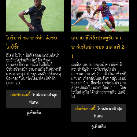
โมริบาร์ ขอ บาร์ซ่า จ่อซบ
เดปาย ฮีโร่ยิงประตูชัย พา
ไลป์ซิ๊ก
บาร์เซโลน่า ชนะ เกตาเฟ่ 2-
1
อิไลซ์ โมริบา มิดฟิลด์ของบาร์เซโลน่า
จะย้ายไปร่วมทีม ไลป์ซิก ทีมจา
กบุนเดสลีกา เยอรมัน ในอีกไม่กี่
เมมฟิส เดปาย กองหน้าชาวดัตช์ มี
ชั่วโมงข้างหน้า รายงานเมื่อวันจันทร์ที่
ส่วนสำคัญในการที่บาร์เซโลน่า
ผ่านมาระบุว่าฝ่ายบุนเดสลีกาได้บรรลุ
เอาชนะ เกตาเฟ่ 2-1 เมื่อวันอาทิตย์ที่
ข้อตกลงกับบาร์เซโลนาโดยมีค่าตัว
ผ่านมา เพื่อกลับไปสู่เส้นทางลุ้นแชมป์
มูลค่า 20...
ของ ลา ลีกา อีกครั้ง บาร์เซโลน่า เกม
ล่าสุดเสมอกับ แอธฯ บิลเบา 1-1 โดย
โรนัลด์ คูมัน ได้กล่าวว่าการเสีย เมสซี่
เดิมพันตอนนี้!
โบนัสแรกเข้าสุด
ไป...
พิเศษ!
เดิมพันตอนนี้!
โบนัสแรกเข้าสุด
ดูเพิ่มเติม
พิเศษ!
ดูเพิ่มเติม