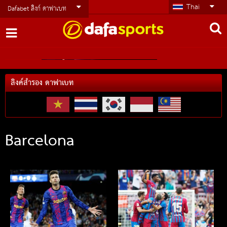
Thai
Dafabet ลิงก์ ดาฟาเบท
ลิงค์สำรอง ดาฟาเบท
Barcelona