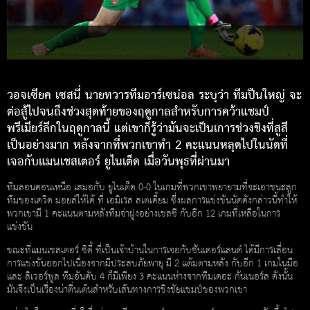
วอจเซียค เซสนี่ นายทวารทีมอาร์เซน่อล ระบุว่า ทีมปืนใหญ่ จะ
ต่อสู้ไปจนถึงช่วงสุดท้ายของฤดูกาลสำหรับการคว้าแชมป์
พรีเมียร์ลีกในฤดูกาลนี้ แต่เขาก็รู้ว่ามันจะเป็นเการช่วงชิงที่สูสี
เป็นอย่างมาก หลังจากที่พวกเขาทำ 2 คะแนนหลุดไปในนัดที่
เจอกับแมนเชสเตอร์ ยูไนเต็ด เมื่อวันพุธที่ผ่านมา
ทีมลอนดอนเหนือ เสมอกับ ยูไนเต็ด 0-0 ในเกมที่พวกเขาพยายามที่จะเอาชนะลูก
ทีมของเดวิด มอยส์ให้ได้ ที่ เอมิเรส สเตเดี้ยม ซึ่งผลการแข่งขันนัดดังกล่าวนี้ทำให้
พวกเขามี 1 คะแนนตามหลังทีมจ่าฝูงอย่างเชลซี กับอีก 12 เกมที่เหลือในการ
แข่งขัน
ขณะที่แมนเชสเตอร์ ซิตี้ ที่เป็นเจ้าบ้านในการเจอกับซันเดอร์แลนด์ ได้มีการเลื่อน
การแข่งขันออกไปเนื่องจากมีประสบภัยพายุ มี 2 แต้มตามหลัง กับอีก 1 เกมในมือ
และ ลิเวอร์พูล ทีมอันดับ 4 ก็มีเพียง 3 คะแนนห่างจากทีมเดอะ กันเนอร์ส ดังนั้น
มันจึงเป็นเรื่องน่าตื่นเต้นสำหรับเส้นทางการชิงชัยแชมป์ของพวกเขา