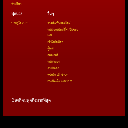
ข่าวกีฬา
ฟุตบอล
อื่นๆ
บอลยูโร 2021
วางเดิมพันออนไลน์
เกมส์ออนไลน์ที่คนจีนชอบ
เล่น
เจ้ามือไลฟ์สด
ตู้เกม
ลอตเตอรี่
เกมจำลอง
ดาฟาดอล
สปอร์ต เน็กซ์เบท
เทคนิคเด็ด ดาฟาเบท
เรื่องที่คนพูดถึงมากที่สุด