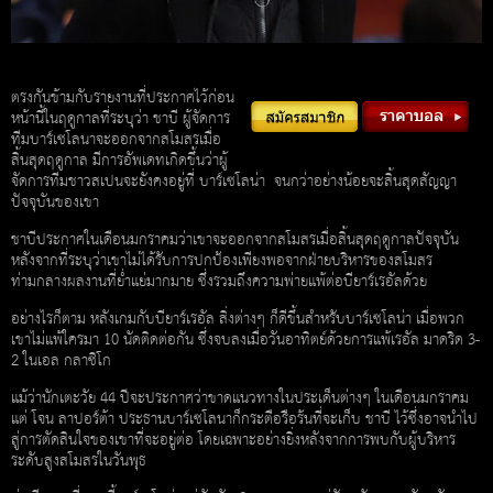
ตรงกันข้ามกับรายงานที่ประกาศไว้ก่อน
หน้านี้ในฤดูกาลที่ระบุว่า ชาบี ผู้จัดการ
ทีมบาร์เซโลนาจะออกจากสโมสรเมื่อ
สิ้นสุดฤดูกาล มีการอัพเดทเกิดขึ้นว่าผู้
จัดการทีมชาวสเปนจะยังคงอยู่ที่ บาร์เซโลน่า จนกว่าอย่างน้อยจะสิ้นสุดสัญญา
ปัจจุบันของเขา
ชาบีประกาศในเดือนมกราคมว่าเขาจะออกจากสโมสรเมื่อสิ้นสุดฤดูกาลปัจจุบัน
หลังจากที่ระบุว่าเขาไม่ได้รับการปกป้องเพียงพอจากฝ่ายบริหารของสโมสร
ท่ามกลางผลงานที่ย่ำแย่มากมาย ซึ่งรวมถึงความพ่ายแพ้ต่อบียาร์เรอัลด้วย
อย่างไรก็ตาม หลังเกมกับบียาร์เรอัล สิ่งต่างๆ ก็ดีขึ้นสำหรับบาร์เซโลน่า เมื่อพวก
เขาไม่แพ้ใครมา 10 นัดติดต่อกัน ซึ่งจบลงเมื่อวันอาทิตย์ด้วยการแพ้เรอัล มาดริด 3-
2 ในเอล กลาซิโก
แม้ว่านักเตะวัย 44 ปีจะประกาศว่าขาดแนวทางในประเด็นต่างๆ ในเดือนมกราคม
แต่ โจน ลาปอร์ต้า ประธานบาร์เซโลนาก็กระตือรือร้นที่จะเก็บ ชาบี ไว้ซึ่งอาจนำไป
สู่การตัดสินใจของเขาที่จะอยู่ต่อ โดยเฉพาะอย่างยิ่งหลังจากการพบกับผู้บริหาร
ระดับสูงสโมสรในวันพุธ