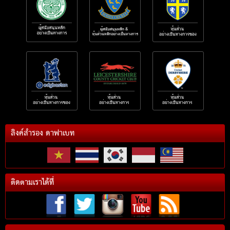
ลิงค์สำรอง ดาฟาเบท
ติดตามเราได้ที่