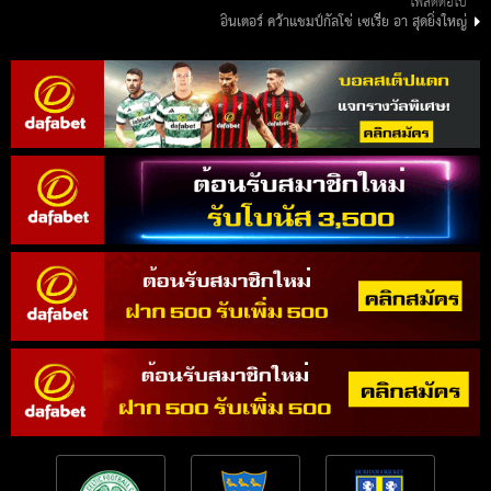
โพสต์ต่อไป
อินเตอร์ คว้าแชมป์กัลโช่ เซเรีย อา สุดยิ่งใหญ่