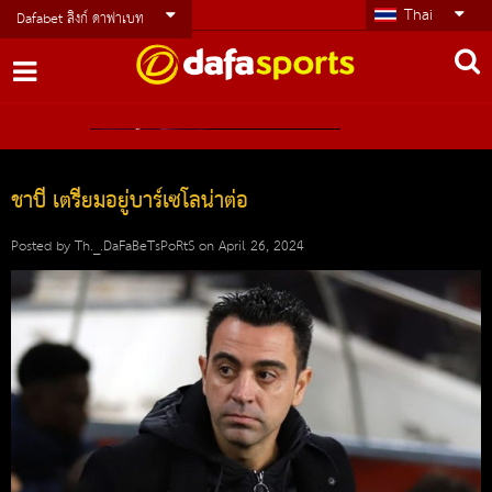
Thai
Dafabet ลิงก์ ดาฟาเบท
ชาบี เตรียมอยู่บาร์เซโลน่าต่อ
Posted by
Th._.DaFaBeTsPoRtS
on
April 26, 2024