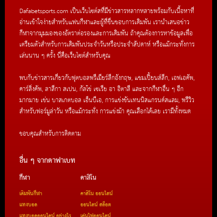
Dafabetsports.com เป็นเว็บไซต์สที่มีข่าวสารหลากหลายพร้อมกับเนื้อหาที่
อ่านเข้าใจง่ายสำหรับแฟนกีฬาและผู้ที่ชื่นชอบการเดิมพัน เรานำเสนอข่าว
กีฬาจากมุมมองของอัตราต่อรองและการเดิมพัน ถ้าคุณต้องการหาข้อมูลเพื่อ
เตรียมตัวสำหรับการเดิมพันประจำวันหรือประจำสัปดาห์ หรือแม้กระทั่งการ
เล่นนาน ๆ ครั้ง นี่คือเว็บไซต์สำหรับคุณ
พบกับข่าวสารเกี่ยวกับฟุตบอลพรีเมียร์ลีกอังกฤษ, แชมเปี้ยนส์ลีก, เอฟเอคัพ,
คาร์ลิ่งคัพ, ลาลีกา สเปน, กัลโช่ เซเรีย อา อิตาลี และจากกีฬาอื่น ๆ อีก
มากมาย เช่น บาสเกตบอล เอ็นบีเอ, การแข่งขันเทนนิสแกรนด์สแลม, พรีวิว
สำหรับฟอร์มูล่าวัน หรือแม้กระทั่ง การแข่งม้า คุณเลือกได้เลย เรามีทั้งหมด
ขอบคุณสำหรับการติดตาม
อื่น ๆ จากดาฟาเบท
กีฬา
คาสิโน
เดิมพันกีฬา
คาสิโน ออนไลน์
แทงบอล
ออนไลน์ สล็อต
แทงบอลออนไลน์ อย่างไร
เล่นไพ่ออนไลน์