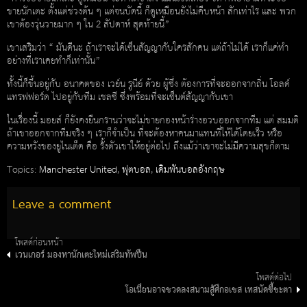
ขายนักเตะ ตั้งแต่ช่วงต้น ๆ แต่จนบัดนี้ ก็ดูเหมือนยังไม่คืบหน้า สักเท่าไร และ พวก
เขาต้องวุ่นวายมาก ๆ ใน 2 สัปดาห์ สุดท้ายนี้”
เขาเสริมว่า “ มันดีนะ ถ้าเราจะได้เซ็นสัญญากับใครสักคน แต่ถ้าไม่ได้ เราก็แค่ทำ
อย่างที่เราเคยทำก็เท่านั้น”
ทั้งนี้ก็ขึ้นอยู่กับ อนาคตของ เวย์น รูนีย์ ด้วย ผู้ซึ่ง ต้องการที่จะออกจากถิ่น โอลด์
แทรฟฟอร์ด ไปอยู่กับทีม เชลซี ซึ่งพร้อมที่จะเซ็นต์สัญญากับเขา
ในเรื่องนี้ มอยส์ ก็ยังคงยืนกรานว่าจะไม่ขายกองหน้าร่างอวบออกจากทีม แต่ สมมติ
ถ้าเขาออกจากทีมจริง ๆ เราก็จำเป็น ที่จะต้องหาคนมาแทนที่ให้ได้โดยเร็ว หรือ
ความหวังของยูไนเต็ด คือ รั้งตัวเขาให้อยู่ต่อไป ถึงแม้ว่าเขาจะไม่มีความสุขก็ตาม
Topics:
Manchester United
,
ฟุตบอล
,
เดิมพันบอลอังกฤษ
Leave a comment
โพสต์ก่อนหน้า
เวนเกอร์ มองหานักเตะใหม่เสริมทัพปืน
โพสต์ต่อไป
โอเนี่ยนอาจชวดลงสนามสู้ศึกอเชส เทสนัดชี้ชะตา