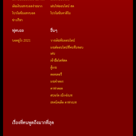
เติมเงินแทงบอลง่ายมาก
เล่นไพ่ออนไลน์ สด
โปรโมชั่นแทงบอล
โปรโมชั่นคาสิโน
ข่าวกีฬา
ฟุตบอล
อื่นๆ
บอลยูโร 2021
วางเดิมพันออนไลน์
เกมส์ออนไลน์ที่คนจีนชอบ
เล่น
เจ้ามือไลฟ์สด
ตู้เกม
ลอตเตอรี่
เกมจำลอง
ดาฟาดอล
สปอร์ต เน็กซ์เบท
เทคนิคเด็ด ดาฟาเบท
เรื่องที่คนพูดถึงมากที่สุด