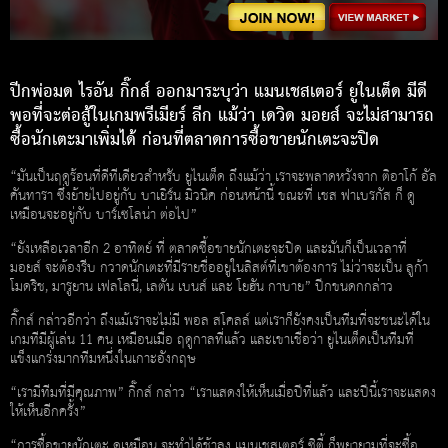
ปีกพ่อมด ไรอัน กิ๊กส์ ออกมาระบุว่า แมนเชสเตอร์ ยูในเต็ด มีดี
พอที่จะต่อสู้ในเกมพรีเมียร์ ลีก แม้ว่า เดวิด มอยส์ จะไม่สามารถ
ซื้อนักเตะมาเพิ่มได้ ก่อนที่ตลาดการซื้อขายนักเตะจะปิด
“มันเป็นฤดูร้อนที่ดีทีเดียวสำหรับ ยูไนเต็ด ถึงแม้ว่า เราจะพลาดหวังจาก ติอาโก้ อัล
คันทารา ซึ่งย้ายไปอยู่กับ บาเยิร์น มิวนิค ก่อนหน้านี้ ขณะที่ เชส ฟาเบรกัส ก็ ดู
เหมือนจะอยู่กับ บาร์เซโลน่า ต่อไป”
“ยังเหลือเวลาอีก 2 อาทิตย์ ที่ ตลาดซื้อขายนักเตะจะปิด และมันก็เป็นเวลาที่
มอยส์ จะต้องรีบ กวาดนักเตะที่มีรายชื่ออยูในลิสต์ที่เขาต้องการ ไม่ว่าจะเป็น ลูก้า
โมดริช, มารูยาน เฟลโลนี่, เลตัน เบนส์ และ โยฮัน กาบาย” ปีกขนดกกล่าว
กิ๊กส์ กล่าวอีกว่า ถึงแม้เราจะไม่มี พอล สโคลล์ แต่เราก็ยังคงเป็นทีมที่จะชนะได้ใน
เกมทีมีผู้เล่น 11 คน เหมือนเมื่อ ฤดูกาลที่แล้ว และเขาเชื่อว่า ยูไนเต็ดเป็นทีมที่
แข็งแกร่งมากทีมหนึ่งในเกาะอังกฤษ
“เรามีทีมที่มีคุณภาพ” กิ๊กส์ กล่าว “เราแสดงให้เห็นเมื่อปีที่แล้ว และปีนี้เราจะแสดง
ให้เห็นอีกครั้ง”
“การซื้อขายนักเตะ ดูเหมือน จะทำได้ช้าลง แมนเชสเตอร์ ซิตี้ ก็พยายามที่จะซื้อ