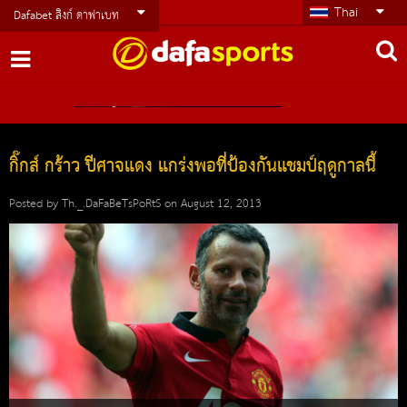
Thai
Dafabet ลิงก์ ดาฟาเบท
กิ๊กส์ กร้าว ปีศาจแดง แกร่งพอที่ป้องกันแชมป์ฤดูกาลนี้
Posted by
Th._.DaFaBeTsPoRtS
on
August 12, 2013